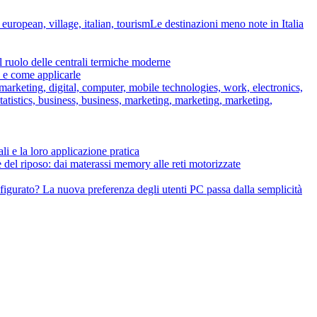
Le destinazioni meno note in Italia
il ruolo delle centrali termiche moderne
o e come applicarle
li e la loro applicazione pratica
 del riposo: dai materassi memory alle reti motorizzate
igurato? La nuova preferenza degli utenti PC passa dalla semplicità