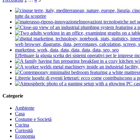
tutte da scoprire
Innovazioni tecnologiche nel se
Effettuare la giusta scelta dei sistemi operativi per le imprese 
Librerie luoghi di eventi letterari: ecco come contribuiscono a 
Categorie
Ambiente
Casa
Costume e Società
Cucina
Curiosità
Economia