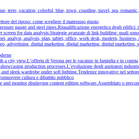
ttore del riposo: come scegliere il materasso giusto
Riqualificazione energetica degli edifici: 
Strategie avanzate di link building: quali son
moderne
L’offerta di Verona per le vacanze in famiglia e in coppia
L’evoluzione degli aspiratori industria
Tendenze innovative nel settore
promuovere cultura e dibattito pubblico
Assemblato o preconf