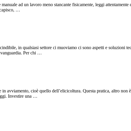
 manuale ad un lavoro meno stancante fisicamente, leggi attentamente que
i capisco, …
cindibile, in qualsiasi settore ci muoviamo ci sono aspetti e soluzioni t
’avanguardia. Per chi …
re in avviamento, cioè quello dell’elicicoltura. Questa pratica, altro non
aggi. Investire una …