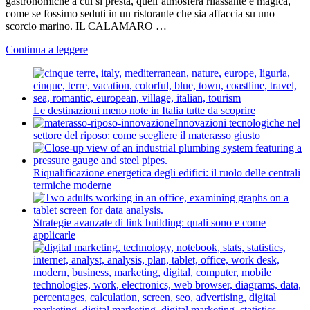
gastronomiche a cui si presta, quell’atmosfera rilassante e magica,
come se fossimo seduti in un ristorante che sia affaccia su uno
scorcio marino. IL CALAMARO …
Continua a leggere
Le destinazioni meno note in Italia tutte da scoprire
Innovazioni tecnologiche nel
settore del riposo: come scegliere il materasso giusto
Riqualificazione energetica degli edifici: il ruolo delle centrali
termiche moderne
Strategie avanzate di link building: quali sono e come
applicarle