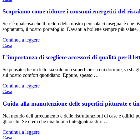
Scopriamo come ridurre i consumi energetici del risc
Se c’è qualcosa che il freddo della nostra penisola ci insegna, è che ri
soprattutto, il nostro portafoglio. Davanti a bollette sempre più salate
Continua a leggere
Casa
L’importanza di scegliere accessori di qualità per il let
Se pensate che un letto sia solo una superficie su cui dormire, vi sbagli
sul nostro comfort quotidiano. Eppure, spesso …
Continua a leggere
Casa
Guida alla manutenzione delle superfici pitturate e tin
Nel mondo dell’arredamento e delle ristrutturazioni di case e edifici pub
gli occhi. Se credi che una buona tinteggiatura duri …
Continua a leggere
Casa