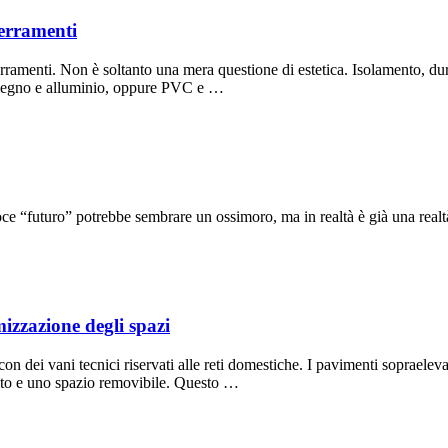
serramenti
erramenti. Non è soltanto una mera questione di estetica. Isolamento, d
e legno e alluminio, oppure PVC e …
e “futuro” potrebbe sembrare un ossimoro, ma in realtà è già una realtà
mizzazione degli spazi
à con dei vani tecnici riservati alle reti domestiche. I pavimenti soprael
lzato e uno spazio removibile. Questo …