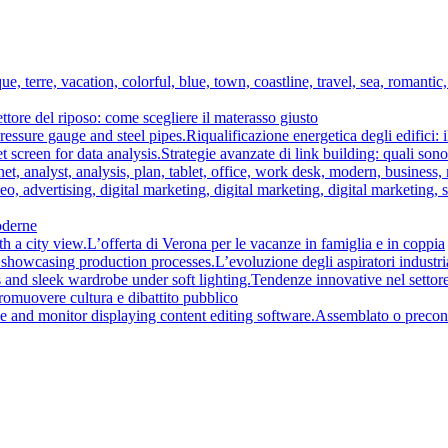
ttore del riposo: come scegliere il materasso giusto
Riqualificazione energetica degli edifici: 
Strategie avanzate di link building: quali son
moderne
L’offerta di Verona per le vacanze in famiglia e in coppia
L’evoluzione degli aspiratori industria
Tendenze innovative nel settore
promuovere cultura e dibattito pubblico
Assemblato o preconf