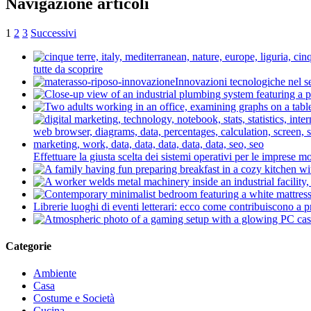
Navigazione articoli
1
2
3
Successivi
tutte da scoprire
Innovazioni tecnologiche nel se
Effettuare la giusta scelta dei sistemi operativi per le imprese 
Librerie luoghi di eventi letterari: ecco come contribuiscono a 
Categorie
Ambiente
Casa
Costume e Società
Cucina