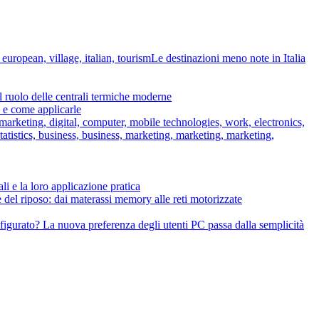
Le destinazioni meno note in Italia
il ruolo delle centrali termiche moderne
o e come applicarle
li e la loro applicazione pratica
 del riposo: dai materassi memory alle reti motorizzate
igurato? La nuova preferenza degli utenti PC passa dalla semplicità