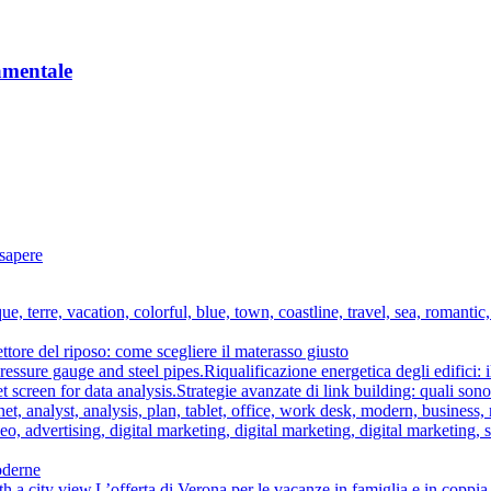
amentale
 sapere
ttore del riposo: come scegliere il materasso giusto
Riqualificazione energetica degli edifici: 
Strategie avanzate di link building: quali son
moderne
L’offerta di Verona per le vacanze in famiglia e in coppia