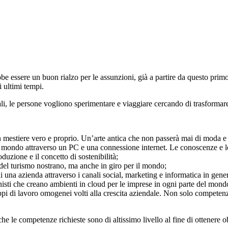
e essere un buon rialzo per le assunzioni, già a partire da questo primo
 ultimi tempi.
i, le persone vogliono sperimentare e viaggiare cercando di trasformare
n mestiere vero e proprio. Un’arte antica che non passerà mai di moda e
el mondo attraverso un PC e una connessione internet. Le conoscenze e l
oduzione e il concetto di sostenibilità;
del turismo nostrano, ma anche in giro per il mondo;
 una azienda attraverso i canali social, marketing e informatica in gener
nisti che creano ambienti in cloud per le imprese in ogni parte del mond
pi di lavoro omogenei volti alla crescita aziendale. Non solo competenz
he le competenze richieste sono di altissimo livello al fine di ottenere o