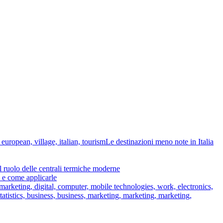
Le destinazioni meno note in Italia
il ruolo delle centrali termiche moderne
o e come applicarle