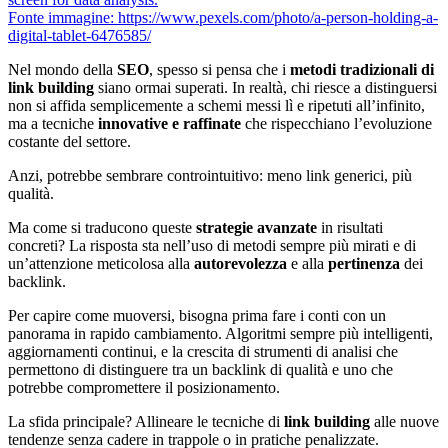
Fonte immagine: https://www.pexels.com/photo/a-person-holding-a-
digital-tablet-6476585/
Nel mondo della
SEO
, spesso si pensa che i
metodi tradizionali di
link building
siano ormai superati. In realtà, chi riesce a distinguersi
non si affida semplicemente a schemi messi lì e ripetuti all’infinito,
ma a tecniche
innovative e raffinate
che rispecchiano l’evoluzione
costante del settore.
Anzi, potrebbe sembrare controintuitivo: meno link generici, più
qualità.
Ma come si traducono queste
strategie avanzate
in risultati
concreti? La risposta sta nell’uso di metodi sempre più mirati e di
un’attenzione meticolosa alla
autorevolezza
e alla
pertinenza
dei
backlink.
Per capire come muoversi, bisogna prima fare i conti con un
panorama in rapido cambiamento. Algoritmi sempre più intelligenti,
aggiornamenti continui, e la crescita di strumenti di analisi che
permettono di distinguere tra un backlink di qualità e uno che
potrebbe compromettere il posizionamento.
La sfida principale? Allineare le tecniche di
link building
alle nuove
tendenze senza cadere in trappole o in pratiche penalizzate.