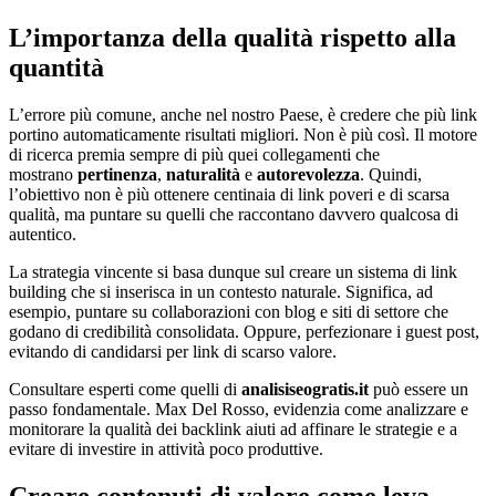
L’importanza della qualità rispetto alla
quantità
L’errore più comune, anche nel nostro Paese, è credere che più link
portino automaticamente risultati migliori. Non è più così. Il motore
di ricerca premia sempre di più quei collegamenti che
mostrano
pertinenza
,
naturalità
e
autorevolezza
. Quindi,
l’obiettivo non è più ottenere centinaia di link poveri e di scarsa
qualità, ma puntare su quelli che raccontano davvero qualcosa di
autentico.
La strategia vincente si basa dunque sul creare un sistema di link
building che si inserisca in un contesto naturale. Significa, ad
esempio, puntare su collaborazioni con blog e siti di settore che
godano di credibilità consolidata. Oppure, perfezionare i guest post,
evitando di candidarsi per link di scarso valore.
Consultare esperti come quelli di
analisiseogratis.it
può essere un
passo fondamentale. Max Del Rosso, evidenzia come analizzare e
monitorare la qualità dei backlink aiuti ad affinare le strategie e a
evitare di investire in attività poco produttive.
Creare contenuti di valore come leva