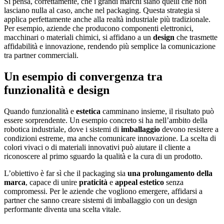
Si pensa, correttamente, che i grandi marchi siano quelli che non
lasciano nulla al caso, anche nel packaging. Questa strategia si
applica perfettamente anche alla realtà industriale più tradizionale.
Per esempio, aziende che producono componenti elettronici,
macchinari o materiali chimici, si affidano a un
design
che trasmette
affidabilità e innovazione, rendendo più semplice la comunicazione
tra partner commerciali.
Un esempio di convergenza tra
funzionalità e design
Quando funzionalità e
estetica
camminano insieme, il risultato può
essere sorprendente. Un esempio concreto si ha nell’ambito della
robotica industriale, dove i sistemi di
imballaggio
devono resistere a
condizioni estreme, ma anche comunicare innovazione. La scelta di
colori vivaci o di materiali innovativi può aiutare il cliente a
riconoscere al primo sguardo la qualità e la cura di un prodotto.
L’obiettivo è far sì che il packaging sia
una prolungamento della
marca
, capace di unire
praticità
e
appeal estetico
senza
compromessi. Per le aziende che vogliono emergere, affidarsi a
partner che sanno creare sistemi di imballaggio con un design
performante diventa una scelta vitale.