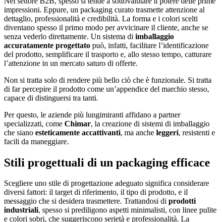
Nel settore B2B, spesso si tende a sottovalutare il potere delle prime
impressioni. Eppure, un packaging curato trasmette attenzione al
dettaglio, professionalità e credibilità. La forma e i colori scelti
diventano spesso il primo modo per avvicinare il cliente, anche se
senza vederlo direttamente. Un sistema di
imballaggio
accuratamente progettato
può, infatti, facilitare l’identificazione
del prodotto, semplificare il trasporto e, allo stesso tempo, catturare
l’attenzione in un mercato saturo di offerte.
Non si tratta solo di rendere più bello ciò che è funzionale. Si tratta
di far percepire il prodotto come un’appendice del marchio stesso,
capace di distinguersi tra tanti.
Per questo, le aziende più lungimiranti affidano a partner
specializzati, come
Chimar
, la creazione di sistemi di imballaggio
che siano
esteticamente accattivanti
, ma anche
leggeri
, resistenti e
facili da maneggiare.
Stili progettuali di un packaging efficace
Scegliere uno stile di progettazione adeguato significa considerare
diversi fattori: il target di riferimento, il tipo di prodotto, e il
messaggio che si desidera trasmettere. Trattandosi di
prodotti
industriali
, spesso si prediligono aspetti minimalisti, con linee pulite
e colori sobri, che suggeriscono serietà e professionalità. La