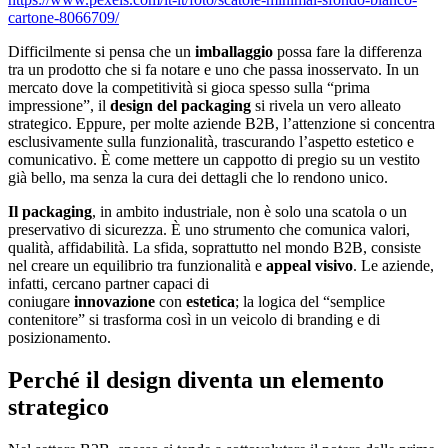
cartone-8066709/
Difficilmente si pensa che un
imballaggio
possa fare la differenza
tra un prodotto che si fa notare e uno che passa inosservato. In un
mercato dove la competitività si gioca spesso sulla “prima
impressione”, il
design del packaging
si rivela un vero alleato
strategico. Eppure, per molte aziende B2B, l’attenzione si concentra
esclusivamente sulla funzionalità, trascurando l’aspetto estetico e
comunicativo. È come mettere un cappotto di pregio su un vestito
già bello, ma senza la cura dei dettagli che lo rendono unico.
Il packaging
, in ambito industriale, non è solo una scatola o un
preservativo di sicurezza. È uno strumento che comunica valori,
qualità, affidabilità. La sfida, soprattutto nel mondo B2B, consiste
nel creare un equilibrio tra funzionalità e
appeal visivo
. Le aziende,
infatti, cercano partner capaci di
coniugare
innovazione
con
estetica
; la logica del “semplice
contenitore” si trasforma così in un veicolo di branding e di
posizionamento.
Perché il design diventa un elemento
strategico