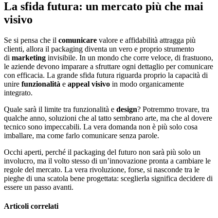
La sfida futura: un mercato più che mai
visivo
Se si pensa che il
comunicare
valore e affidabilità attragga più
clienti, allora il packaging diventa un vero e proprio strumento
di
marketing
invisibile. In un mondo che corre veloce, di frastuono,
le aziende devono imparare a sfruttare ogni dettaglio per comunicare
con efficacia. La grande sfida futura riguarda proprio la capacità di
unire
funzionalità
e
appeal visivo
in modo organicamente
integrato.
Quale sarà il limite tra funzionalità e
design
? Potremmo trovare, tra
qualche anno, soluzioni che al tatto sembrano arte, ma che al dovere
tecnico sono impeccabili. La vera domanda non è più solo cosa
imballare, ma come farlo comunicare senza parole.
Occhi aperti, perché il packaging del futuro non sarà più solo un
involucro, ma il volto stesso di un’innovazione pronta a cambiare le
regole del mercato. La vera rivoluzione, forse, si nasconde tra le
pieghe di una scatola bene progettata: sceglierla significa decidere di
essere un passo avanti.
Articoli correlati