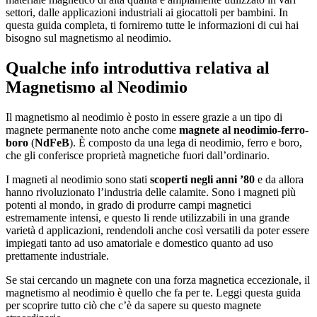
settori, dalle applicazioni industriali ai giocattoli per bambini. In
questa guida completa, ti forniremo tutte le informazioni di cui hai
bisogno sul magnetismo al neodimio.
Qualche info introduttiva relativa al
Magnetismo al Neodimio
Il magnetismo al neodimio è posto in essere grazie a un tipo di
magnete permanente noto anche come
magnete al neodimio-ferro-
boro
(
NdFeB
). È composto da una lega di neodimio, ferro e boro,
che gli conferisce proprietà magnetiche fuori dall’ordinario.
I magneti al neodimio sono stati
scoperti negli anni ’80
e da allora
hanno rivoluzionato l’industria delle calamite. Sono i magneti più
potenti al mondo, in grado di produrre campi magnetici
estremamente intensi, e questo li rende utilizzabili in una grande
varietà d applicazioni, rendendoli anche così versatili da poter essere
impiegati tanto ad uso amatoriale e domestico quanto ad uso
prettamente industriale.
Se stai cercando un magnete con una forza magnetica eccezionale, il
magnetismo al neodimio è quello che fa per te. Leggi questa guida
per scoprire tutto ciò che c’è da sapere su questo magnete