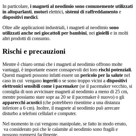
In particolare,
i magneti al neodimio sono comunemente utilizzati
in altoparlanti
,
motori
elettrici,
sistemi di raffreddamento
e
dispositivi medici
.
Oltre alle applicazioni industriali, i magneti al neodimio
sono
utilizzati anche nei giocattoli per bambini
, nei
gioielli
e in molti
altri prodotti di consumo.
Rischi e precauzioni
Mentre è chiaro ormai che i magneti al neodimio offrono molte
vantaggi, è importante essere consapevoli dei loro
rischi potenziali
.
Questi magneti possono infatti essere un
pericolo per la salute
nel
caso in cui vengano
ingeriti
o se sono troppo vicini a
dispositivi
elettronici sensibili come i pacemaker
(se il pacemaker vecchio, si
consiglia di non avvicinare magneti al neodimio a meno di 25 cm,
mentre possiamo stare sopr aa 20 se il pacemaker è nuovo) o gli
apparecchi acustici
(che potrebbero risentirne a una distanza
inferiore a 6 cm). Inoltre, il magnete al neodimio può arrecare
disturbo a telefoni cellulari e computer.
Nel momento in cui vengono manipolate, se fatto in modo errato,
va considerato poi che le calamite al neodimio sono fragili e
possono rompersi facilmente.