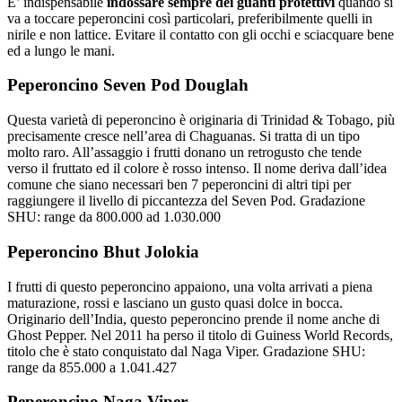
E’ indispensabile
indossare sempre dei guanti protettivi
quando si
va a toccare peperoncini così particolari, preferibilmente quelli in
nirile e non lattice. Evitare il contatto con gli occhi e sciacquare bene
ed a lungo le mani.
Peperoncino Seven Pod Douglah
Questa varietà di peperoncino è originaria di Trinidad & Tobago, più
precisamente cresce nell’area di Chaguanas. Si tratta di un tipo
molto raro. All’assaggio i frutti donano un retrogusto che tende
verso il fruttato ed il colore è rosso intenso. Il nome deriva dall’idea
comune che siano necessari ben 7 peperoncini di altri tipi per
raggiungere il livello di piccantezza del Seven Pod. Gradazione
SHU: range da 800.000 ad 1.030.000
Peperoncino Bhut Jolokia
I frutti di questo peperoncino appaiono, una volta arrivati a piena
maturazione, rossi e lasciano un gusto quasi dolce in bocca.
Originario dell’India, questo peperoncino prende il nome anche di
Ghost Pepper. Nel 2011 ha perso il titolo di Guiness World Records,
titolo che è stato conquistato dal Naga Viper. Gradazione SHU:
range da 855.000 a 1.041.427
Peperoncino Naga Viper