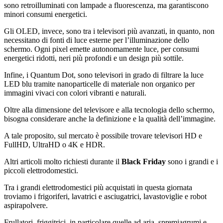
sono retroilluminati con lampade a fluorescenza, ma garantiscono
minori consumi energetici.
Gli OLED, invece, sono tra i televisori più avanzati, in quanto, non
necessitano di fonti di luce esterne per l’illuminazione dello
schermo. Ogni pixel emette autonomamente luce, per consumi
energetici ridotti, neri più profondi e un design più sottile.
Infine, i Quantum Dot, sono televisori in grado di filtrare la luce
LED blu tramite nanoparticelle di materiale non organico per
immagini vivaci con colori vibranti e naturali.
Oltre alla dimensione del televisore e alla tecnologia dello schermo,
bisogna considerare anche la definizione e la qualità dell’immagine.
A tale proposito, sul mercato è possibile trovare televisori HD e
FullHD, UltraHD o 4K e HDR.
Altri articoli molto richiesti durante il
Black Friday
sono i grandi e i
piccoli elettrodomestici.
Tra i grandi elettrodomestici più acquistati in questa giornata
troviamo i frigoriferi, lavatrici e asciugatrici, lavastoviglie e robot
aspirapolvere.
Frullatori, friggitrici, in particolare quelle ad aria, spremiagrumi e