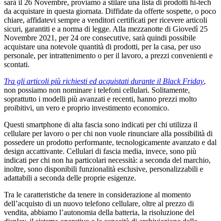
sarà il 26 Novembre, proviamo a stilare una lista di prodotti hi-tech
da acquistare in questa giornata. Diffidate da offerte sospette, o poco
chiare, affidatevi sempre a venditori certificati per ricevere articoli
sicuri, garantiti e a norma di legge. Alla mezzanotte di Giovedì 25
Novembre 2021, per 24 ore consecutive, sarà quindi possibile
acquistare una notevole quantità di prodotti, per la casa, per uso
personale, per intrattenimento o per il lavoro, a prezzi convenienti e
scontati.
Tra gli articoli più richiesti ed acquistati durante il Black Friday
,
non possiamo non nominare i telefoni cellulari. Solitamente,
soprattutto i modelli più avanzati e recenti, hanno prezzi molto
proibitivi, un vero e proprio investimento economico.
Questi smartphone di alta fascia sono indicati per chi utilizza il
cellulare per lavoro o per chi non vuole rinunciare alla possibilità di
possedere un prodotto performante, tecnologicamente avanzato e dal
design accattivante. Cellulari di fascia media, invece, sono più
indicati per chi non ha particolari necessità: a seconda del marchio,
inoltre, sono disponibili funzionalità esclusive, personalizzabili e
adattabili a seconda delle proprie esigenze.
Tra le caratteristiche da tenere in considerazione al momento
dell’acquisto di un nuovo telefono cellulare, oltre al prezzo di
vendita, abbiamo l’autonomia della batteria, la risoluzione del