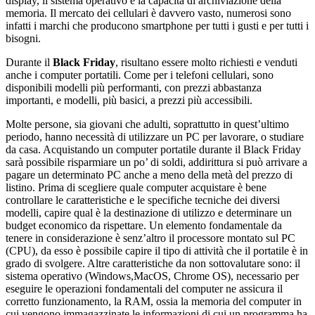
display, il sistema operativo e la capacità di archiviazione della
memoria. Il mercato dei cellulari è davvero vasto, numerosi sono
infatti i marchi che producono smartphone per tutti i gusti e per tutti i
bisogni.
Durante il
Black Friday
, risultano essere molto richiesti e venduti
anche i computer portatili. Come per i telefoni cellulari, sono
disponibili modelli più performanti, con prezzi abbastanza
importanti, e modelli, più basici, a prezzi più accessibili.
Molte persone, sia giovani che adulti, soprattutto in quest’ultimo
periodo, hanno necessità di utilizzare un PC per lavorare, o studiare
da casa. Acquistando un computer portatile durante il Black Friday
sarà possibile risparmiare un po’ di soldi, addirittura si può arrivare a
pagare un determinato PC anche a meno della metà del prezzo di
listino. Prima di scegliere quale computer acquistare è bene
controllare le caratteristiche e le specifiche tecniche dei diversi
modelli, capire qual è la destinazione di utilizzo e determinare un
budget economico da rispettare. Un elemento fondamentale da
tenere in considerazione è senz’altro il processore montato sul PC
(CPU), da esso è possibile capire il tipo di attività che il portatile è in
grado di svolgere. Altre caratteristiche da non sottovalutare sono: il
sistema operativo (Windows,MacOS, Chrome OS), necessario per
eseguire le operazioni fondamentali del computer ne assicura il
corretto funzionamento, la RAM, ossia la memoria del computer in
cui vengono immagazzinate le informazioni di cui un programma ha