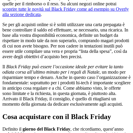
quelle per il rimborso o il reso. Su alcuni negozi online potrai
scoprire tutte le novità sul Black Friday come ad esempio su Overly
alla sezione dedicata
.
Se per gli acquisti online si è soliti utilizzare una carta prepagata è
bene controllare il saldo ed effettuare, se necessario, una ricarica. In
base alla vostra disponibilità economica, definite un budget da
rispettare in modo tale da non superarlo, comprando magari prodotti
di cui non avete bisogno. Per non cadere in tentazioni inutili può
essere utile compilare una vera e propria “lista della spesa”, così da
avere degli obiettivi d’acquisto ben precisi.
Il
Black Friday può essere l’occasione ideale per evitare la tanto
odiata corsa all’ultimo minuto per i regali di Natale
, un modo per
risparmiare tempo e denaro. Anche in questo caso l’organizzazione è
fondamentale: soprattutto per i prodotti hi-tech è importante scegliere
in anticipo cosa regalare e a chi. Come abbiamo visto, le offerte
sono limitate e la richiesta, in questa giornata, è piuttosto alta.
Arrivato il Black Friday, il consiglio, è quello di ritagliarsi un
momento della giornata da dedicare esclusivamente agli acquisti.
Cosa acquistare con il Black Friday
Definito il
giorno del Black Friday
, che ricordiamo, quest’anno