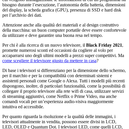
bisogno durante l’esecuzione, l’autonomia della batteria, dimensioni
del display, la scheda grafica (GPU), presenza di SSD e hard disk
per l’archivio dei dati.
Attenzione anche alla qualità dei materiali e al design costruttivo
della macchina: un buon computer portatile deve essere confortevole
da utilizzare e deve garantire una buona resa nel tempo.
Per chi è alla ricerca di un nuovo televisore, il
Black Friday 2021
,
promette numerosi sconti ed occasioni da cogliere al volo per
accaparrarsi uno degli ultimi modelli a prezzi super competitivi. Ma
come scegliere il televisore giusto da mettere in casa
?
Di base i televisori si differenziano per la dimensione dello schermo,
per il marchio e per la compatibilità con determinati sistemi e
assistenti personali come Google o Alexa. Tutti i modelli più recenti
dispongono, inoltre, di particolari funzionalità, come la possibilità di
collegare il proprio televisore alla rete wifi di casa, utilizzare servizi
di streaming aggiuntivi, come Netflix o Prime Video, ma anche
comandi vocali per un’esperienza audio-visiva maggiormente
intuitiva ed accessibile.
Per quanto riguarda la risoluzione e la qualità delle immagini, i
televisori attualmente in vendita, possono essere divisi in LCD,
LED, OLED e Quantum Dot. I televisori LED, come quelli LCD,